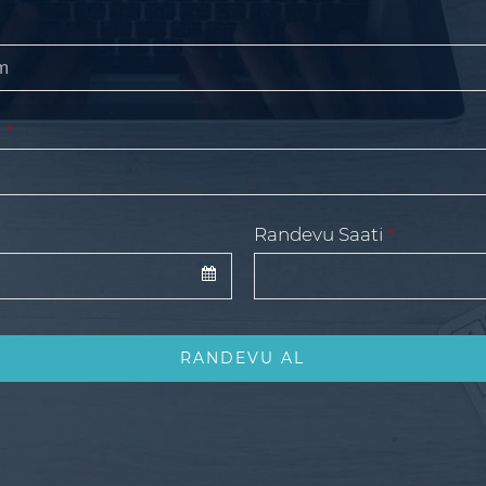
z
*
Randevu Saati
*
RANDEVU AL