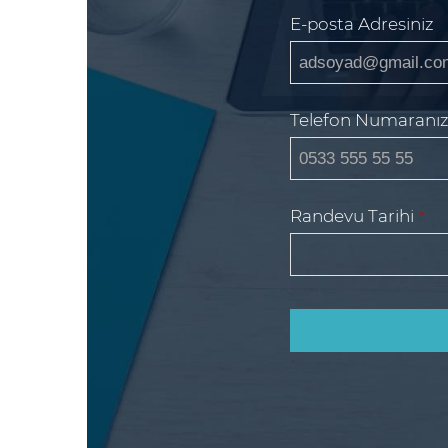
E-posta Adresiniz
Telefon Numaranı
Email
Randevu Tarihi
*
*