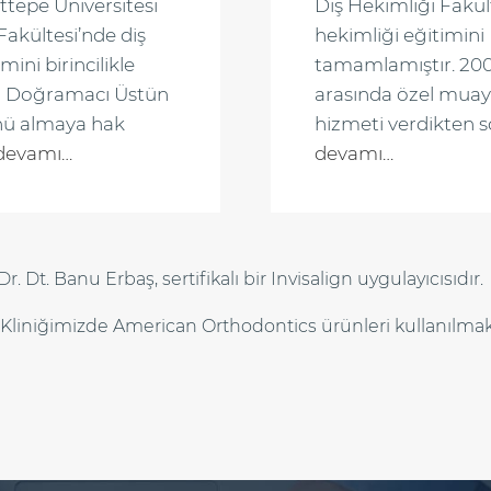
ttepe Üniversitesi
Diş Hekimliği Fakül
Fakültesi’nde diş
hekimliği eğitimini
mini birincilikle
tamamlamıştır. 2009
an Doğramacı Üstün
arasında özel mua
nü almaya hak
hizmeti verdikten 
devamı…
devamı…
Dr. Dt. Banu Erbaş, sertifikalı bir Invisalign uygulayıcısıdır.
Kliniğimizde American Orthodontics ürünleri kullanılmak