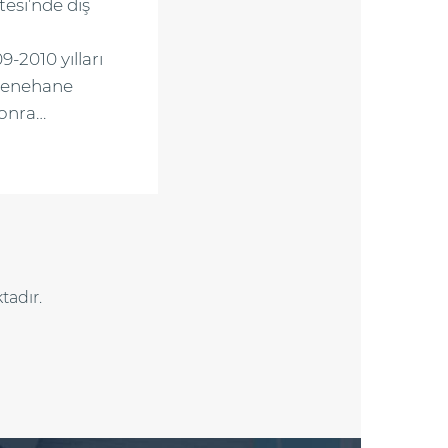
tesi’nde diş
-2010 yılları
yenehane
sonra…
tadır.