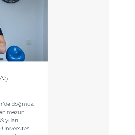
BAŞ
hir’de doğmuş,
nden mezun
 yılları
Üniversitesi