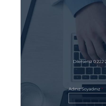
Dilerseniz 0 222 
Adınız Soyadınız
*