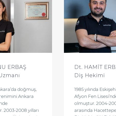
ANU ERBAŞ
Dt. HAMİT ER
 Uzmanı
Diş Hekimi
Ankara’da doğmuş,
1985 yılında Eskişe
ğrenimini Ankara
Afyon Fen Lisesi’
’nde
olmuştur. 2004-2009
 2003-2008 yılları
arasında Hacettepe 