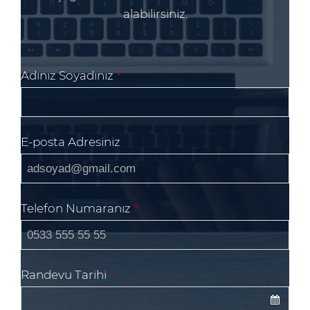
alabilirsiniz.
Adınız Soyadınız
*
Email
E-posta Adresiniz
Address
*
Telefon Numaranız
*
Randevu Tarihi
*