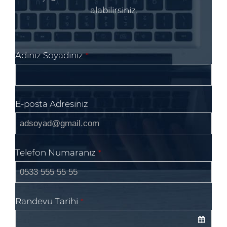
alabilirsiniz.
Company
Adınız Soyadınız
*
Name
*
E-posta Adresiniz
Telefon Numaranız
*
Randevu Tarihi
*