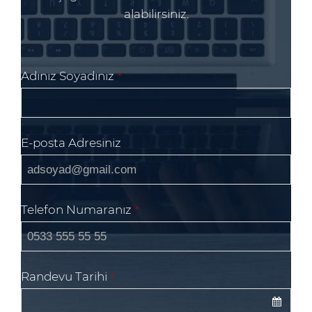
alabilirsiniz.
Adınız Soyadınız
*
E-posta Adresiniz
Email
Telefon Numaranız
*
Address
*
Randevu Tarihi
*