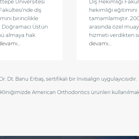
ttepe Üniversitesi
Diş Hekimliği Fakül
Fakültesi’nde diş
hekimliği eğitimini
mini birincilikle
tamamlamıştır. 2009
an Doğramacı Üstün
arasında özel mua
nü almaya hak
hizmeti verdikten 
devamı…
devamı…
Dr. Dt. Banu Erbaş, sertifikalı bir Invisalign uygulayıcısıdır.
Kliniğimizde American Orthodontics ürünleri kullanılmak