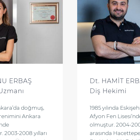
ANU ERBAŞ
Dt. HAMİT ER
 Uzmanı
Diş Hekimi
Ankara’da doğmuş,
1985 yılında Eskişe
ğrenimini Ankara
Afyon Fen Lisesi’
’nde
olmuştur. 2004-2009
 2003-2008 yılları
arasında Hacettepe 