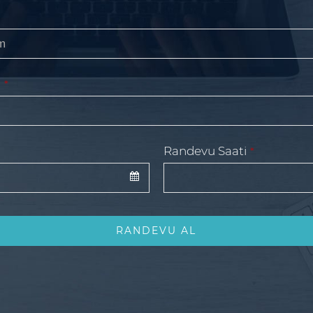
z
*
Randevu Saati
*
RANDEVU AL