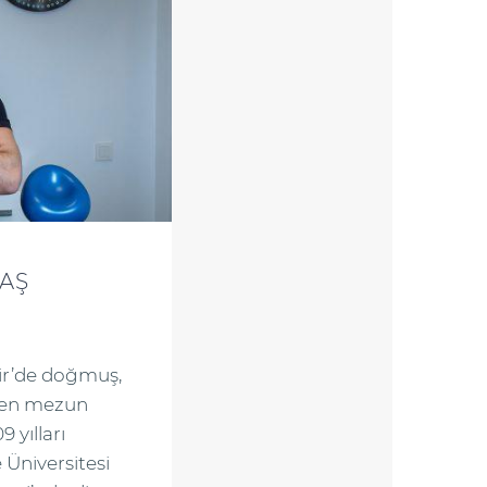
BAŞ
hir’de doğmuş,
nden mezun
 yılları
Üniversitesi