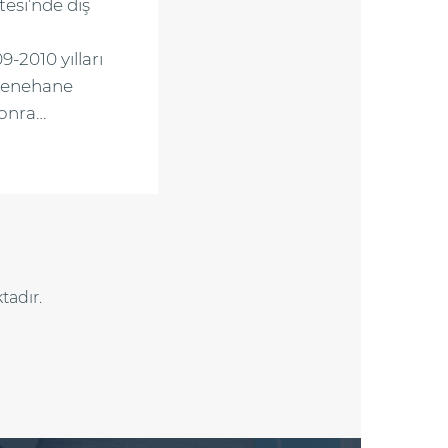
tesi’nde diş
-2010 yılları
yenehane
sonra…
tadır.